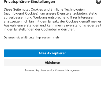
Du möchtest die Digitalisierung der Logistik
aktiv mit gestalten und einbringen, was du am
besten kannst? Dann bist du bei uns richtig.
Wir bieten dir einen Arbeitsplatz mit Zukunft in attraktiven
Großstädten in ganz Deutschland. Mit einem Umfeld, in dem
das Arbeiten Spaß macht, familiärer Atmosphäre bei flachen
Hierarchien und einer fairen Bezahlung plus attraktiven
Zusatzleistungen. Egal, ob du mit Berufserfahrung aus dem Job,
frisch von der Uni oder gerade aus der Schule kommst: wir
freuen uns, wenn deine Stärken uns bereichern.