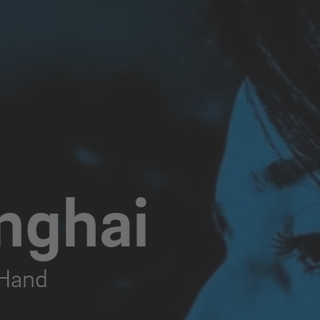
nghai
 Hand