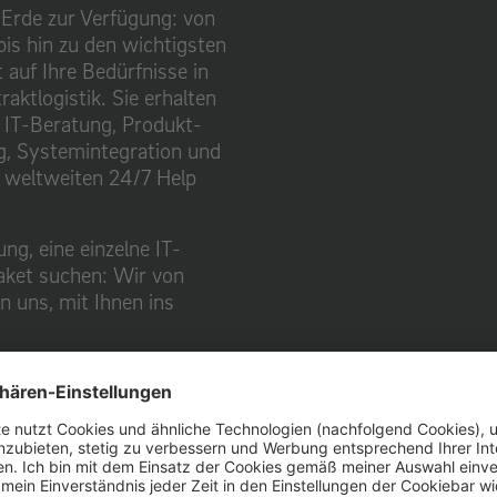
Erde zur Verfügung: von
bis hin zu den wichtigsten
 auf Ihre Bedürfnisse in
aktlogistik. Sie erhalten
e IT-Beratung, Produkt-
g, Systemintegration und
, weltweiten 24/7 Help
ung, eine einzelne IT-
aket suchen: Wir von
n uns, mit Ihnen ins