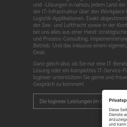
und -Lösungen in nahezu jedem Land der 
der IT-Infrastruktur über den Workplace 
Logistik-Applikationen. Exakt abgestimmt
der See- und Luftfracht sowie in der Kontr
bei uns alles aus einer Hand: strategisch
und Prozess-Consulting, Implementierun
Betrieb. Und das inklusive einem eigenen
Desk.
Ganz gleich also, ob Sie nur eine IT-Berat
Lösung oder ein komplettes IT-Service-P
logineer unterstützen Sie gerne und freue
Gespräch zu kommen!
Die logineer Leistungen im Detail