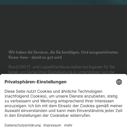
Wir haben die Services, die Sie benötigen. Und ausgezeichnetes
Know-how - damit es gut wird
Rund 200 IT- und Logistikfachleute stehen bei logineer für Sie
bereit, um Sie bei Ihrer Digitalisierung zu unterstützen: von der
Beratung über die Umsetzung bis hin zum Betrieb von IT-
Services. Unser Team besitzt umfangreiches und langjähriges
Know-how aus Kundenprojekten und lässt seine Kompetenz
fortlaufend durch Zertifizierungen überprüfen. Für die
Kerntechnologien und wichtigsten IT-Lösungen sind wir
vielfach ausgezeichnet worden: logineer ist für das Transport
Management System CargoWise und für zahlreiche Microsoft-
Technologien zertifiziert sowie für ISO 27001 und ISO 9001.
Last but not least sind wir zertifizierter SAP-Partner. Mit diesen
umfangreichen Qualifikationen können wir Sie optimal auf dem