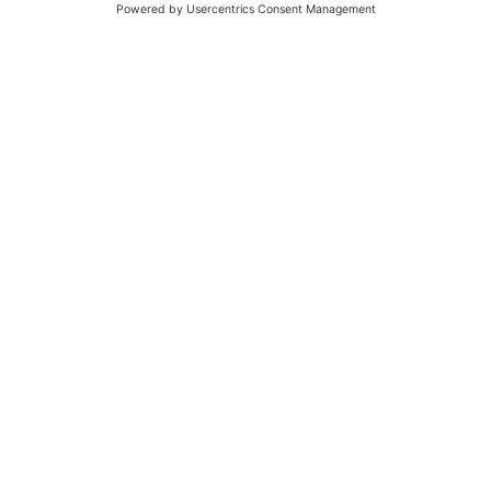
Maximale Effizienz und Sicherheit
Transport Management Systeme, IT-Infrastruktur, SAP und
Cyber Security sind wichtige Bausteine auf Ihrem Weg zur
Digitalisierung.