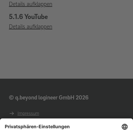
Details aufklappen
5.1.6 YouTube
Details aufklappen
© q.beyond logineer GmbH 2026
Impressum
Datenschutz
AGB