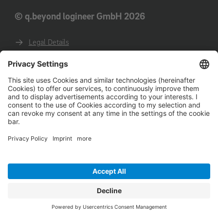
© q.beyond logineer GmbH 2026
Legal Details
Privacy
GTC
GTCP
Code of conduct for business partners
Deutsche Website