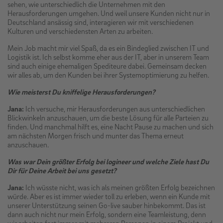
sehen, wie unterschiedlich die Unternehmen mit den
Herausforderungen umgehen. Und weil unsere Kunden nicht nur in
Deutschland ansässig sind, interagieren wir mit verschiedenen
Kulturen und verschiedensten Arten zu arbeiten.
Mein Job macht mir viel Spaß, da es ein Bindeglied zwischen IT und
Logistik ist. Ich selbst komme eher aus der IT, aber in unserem Team
sind auch einige ehemaligen Spediteure dabei. Gemeinsam decken
wir alles ab, um den Kunden bei ihrer Systemoptimierung zu helfen.
Wie meisterst Du kniffelige Herausforderungen?
Jana:
Ich versuche, mir Herausforderungen aus unterschiedlichen
Blickwinkeln anzuschauen, um die beste Lösung für alle Parteien zu
finden. Und manchmal hilft es, eine Nacht Pause zu machen und sich
am nächsten Morgen frisch und munter das Thema erneut
anzuschauen.
Was war Dein größter Erfolg bei logineer und welche Ziele hast Du
Dir für Deine Arbeit bei uns gesetzt?
Jana:
Ich wüsste nicht, was ich als meinen größten Erfolg bezeichnen
würde. Aber es ist immer wieder toll zu erleben, wenn ein Kunde mit
unserer Unterstützung seinen Go-live sauber hinbekommt. Das ist
dann auch nicht nur mein Erfolg, sondern eine Teamleistung, denn
wir arbeiten fast immer mit mehreren Personen in einem Projekt und