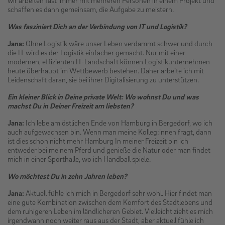
schaffen es dann gemeinsam, die Aufgabe zu meistern.
Was fasziniert Dich an der Verbindung von IT und Logistik?
Jana:
Ohne Logistik wäre unser Leben verdammt schwer und durch
die IT wird es der Logistik einfacher gemacht. Nur mit einer
modernen, effizienten IT-Landschaft können Logistikunternehmen
heute überhaupt im Wettbewerb bestehen. Daher arbeite ich mit
Leidenschaft daran, sie bei ihrer Digitalisierung zu unterstützen.
Ein kleiner Blick in Deine private Welt: Wo wohnst Du und was
machst Du in Deiner Freizeit am liebsten?
Jana:
Ich lebe am östlichen Ende von Hamburg in Bergedorf, wo ich
auch aufgewachsen bin. Wenn man meine Kolleg:innen fragt, dann
ist dies schon nicht mehr Hamburg In meiner Freizeit bin ich
entweder bei meinem Pferd und genieße die Natur oder man findet
mich in einer Sporthalle, wo ich Handball spiele.
Wo möchtest Du in zehn Jahren leben?
Jana:
Aktuell fühle ich mich in Bergedorf sehr wohl. Hier findet man
eine gute Kombination zwischen dem Komfort des Stadtlebens und
dem ruhigeren Leben im ländlicheren Gebiet. Vielleicht zieht es mich
irgendwann noch weiter raus aus der Stadt, aber aktuell fühle ich