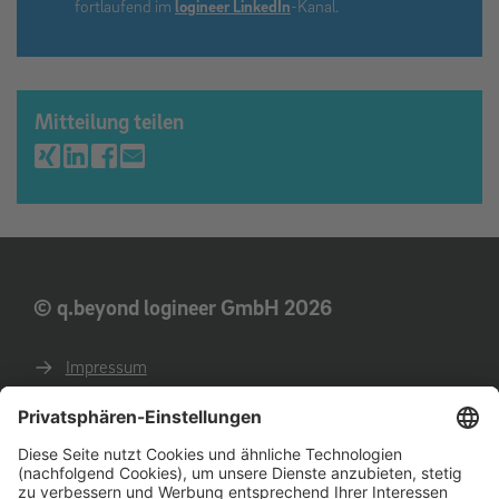
fortlaufend im
logineer LinkedIn
-Kanal.
Mitteilung teilen
© q.beyond logineer GmbH 2026
Impressum
Datenschutz
AGB
AEB
Verhaltenskodex für Geschäftspartner