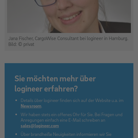
Jana Fischer, CargoWise Consultant bei logineer in Hamburg.
Bild: © privat
Sie möchten mehr über
logineer erfahren?
Details über logineer finden sich auf der Website u.a. im
Newsroom
.
Wir haben stets ein offenes Ohr für Sie. Bei Fragen und
Anregungen einfach eine E-Mail schreiben an
sales@logineer.com
Über brandheiße Neuigkeiten informieren wir Sie