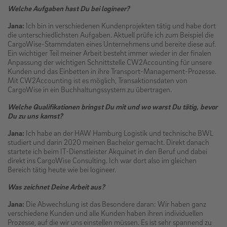
Welche Aufgaben hast Du bei logineer?
Jana:
Ich bin in verschiedenen Kundenprojekten tätig und habe dort
die unterschiedlichsten Aufgaben. Aktuell prüfe ich zum Beispiel die
CargoWise-Stammdaten eines Unternehmens und bereite diese auf.
Ein wichtiger Teil meiner Arbeit besteht immer wieder in der finalen
Anpassung der wichtigen Schnittstelle CW2Accounting für unsere
Kunden und das Einbetten in ihre Transport-Management-Prozesse.
Mit CW2Accounting ist es möglich, Transaktionsdaten von
CargoWise in ein Buchhaltungssystem zu übertragen.
Welche Qualifikationen bringst Du mit und wo warst Du tätig, bevor
Du zu uns kamst?
Jana:
Ich habe an der HAW Hamburg Logistik und technische BWL
studiert und darin 2020 meinen Bachelor gemacht. Direkt danach
startete ich beim IT-Dienstleister Akquinet in den Beruf und dabei
direkt ins CargoWise Consulting. Ich war dort also im gleichen
Bereich tätig heute wie bei logineer.
Was zeichnet Deine Arbeit aus?
Jana:
Die Abwechslung ist das Besondere daran: Wir haben ganz
verschiedene Kunden und alle Kunden haben ihren individuellen
Prozesse, auf die wir uns einstellen müssen. Es ist sehr spannend zu