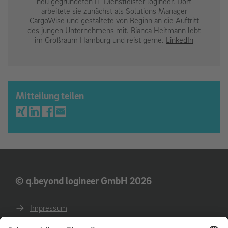
neu gegründeten IT-Dienstleister logineer. Dort
arbeitete sie zunächst als Solutions Manager
CargoWise und gestaltete von Beginn an die Auftritt
des jungen Unternehmens mit. Bianca Heitmann lebt
im Großraum Hamburg und reist gerne.
LinkedIn
Mitteilung teilen
© q.beyond logineer GmbH 2026
Impressum
Datenschutz