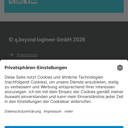
© q.beyond logineer GmbH 2026
Impressum
Datenschutz
AGB
AEB
Verhaltenskodex für Geschäftspartner
English website