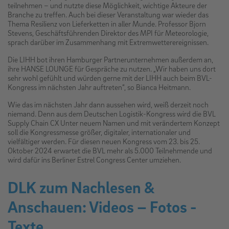
teilnehmen – und nutzte diese Möglichkeit, wichtige Akteure der
Branche zu treffen. Auch bei dieser Veranstaltung war wieder das
Thema Resilienz von Lieferketten in aller Munde. Professor Bjorn
Stevens, Geschäftsführenden Direktor des MPI für Meteorologie,
sprach darüber im Zusammenhang mit Extremwetterereignissen.
Die LIHH bot ihren Hamburger Partnerunternehmen außerdem an,
ihre HANSE LOUNGE für Gespräche zu nutzen. „Wir haben uns dort
sehr wohl gefühlt und würden gerne mit der LIHH auch beim BVL-
Kongress im nächsten Jahr auftreten“, so Bianca Heitmann.
Wie das im nächsten Jahr dann aussehen wird, weiß derzeit noch
niemand. Denn aus dem Deutschen Logistik-Kongress wird die BVL
Supply Chain CX Unter neuem Namen und mit verändertem Konzept
soll die Kongressmesse größer, digitaler, internationaler und
vielfältiger werden. Für diesen neuen Kongress vom 23. bis 25.
Oktober 2024 erwartet die BVL mehr als 5.000 Teilnehmende und
wird dafür ins Berliner Estrel Congress Center umziehen.
DLK zum Nachlesen &
Anschauen: Videos – Fotos -
Texte