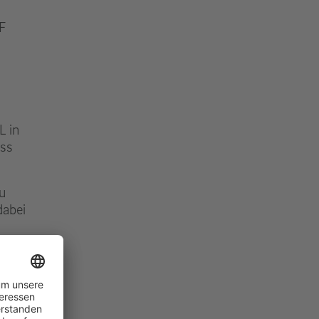
F
L in
ess
u
dabei