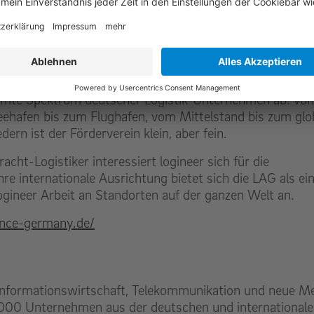
handelt es sich um eine öffentlich-private Allianz des
rkehr (BMDV) und der deutschen Logistik-Wirtschaft. Si
Logistik-Standort unter dem Motto "Logistics made in G
samte Spektrum deutscher Logistik-Unternehmen ab: von
Seehafen bis zum Flughafen, vom Mittelstand bis zum glo
ern ist der Förderverein klein, aber fein.
racht-Logistiker interessiert logineer sich für die
re internationale Ausrichtung bietet sich die LAG als ei
ogineer Arbeit an Standorten auf der ganzen Welt an.
iance-germany.de/
Informationswirtschaft, Telekommunikation und neue Me
 2000 Unternehmen aus der deutschen und international