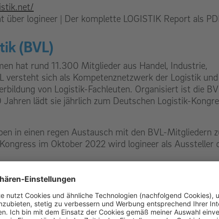
stik.net/
 über logineer | Der komplette LOGISTIK Report als PD
ik (BVL)
men hat rund 11.300 Mitglieder aus Handel, Industrie,
L versteht sich als Kompetenznetzwerk der Logistik und
bildung von Logistik-Fachleuten. Organisiert ist die BV
0 Jahren lädt sie jährlich zum Deutschen Logistik-Kongr
uppen in einen regen Austausch mit den BVL-Mitgliedern z
ongress im Oktober 2022 wird logineer als Aussteller 
://www.bvl.de/dlk
ny (LAG)