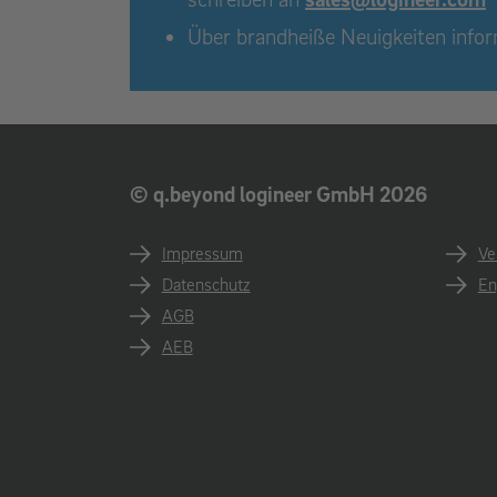
Über brandheiße Neuigkeiten infor
© q.beyond logineer GmbH 2026
Impressum
Ve
Datenschutz
En
AGB
AEB