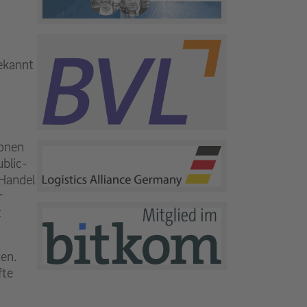
bekannt
ionen
blic-
 Handel
r
t
zen.
fte