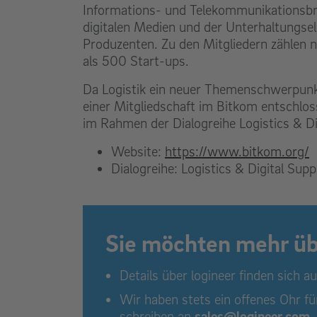
Informations- und Telekommunikationsbr
digitalen Medien und der Unterhaltungse
Produzenten. Zu den Mitgliedern zählen n
als 500 Start-ups.
Da Logistik ein neuer Themenschwerpunkt
einer Mitgliedschaft im Bitkom entschlos
im Rahmen der Dialogreihe Logistics & Di
Website:
https://www.bitkom.org/
Dialogreihe: Logistics & Digital Sup
Sie möchten mehr üb
Details über logineer finden sich a
Wir haben stets ein offenes Ohr fü
schreiben an
sales@logineer.com