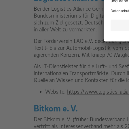
Bei der Logistics Alliance Germany (LAG) 
Bundesministeriums für Digitales und Ve
sich zum Ziel gesetzt, Deutschland als 
in aller Welt zu vermarkten.
Der Förderverein LAG e.V. deckt das ge
Textil- bis zur Automobil-Logistik, vom 
agierenden Konzern. Mit knapp 70 Mitglied
Als IT-Dienstleister für die Luft- und Seef
internationalen Transportmärkte. Durch ih
Quelle an Wissen und Kontakten für die l
Website:
https://www.logistics-all
Bitkom e. V.
Der Bitkom e. V. (früher Bundesverband 
vertritt als Interessenverband mehr als