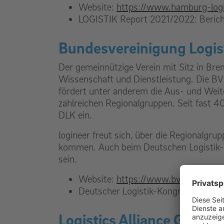
Website:
https://www.hamburg-logi
LOGISTIK Report 2021/2022: Bericht
Bundesvereinigung Logist
Der gemeinnützige Verein mit Sitz in Bre
Wissenschaft und Dienstleistung. Die BV
fördert unter anderem die Aus- und Weiter
zahlreichen Regionalgruppen. Seit fast 4
DLK ein.
logineer freut sich, über die Regionalgr
kommen. Auch beim Deutschen Logistik-K
sein.
Website:
https://www.bvl.de/
Deutscher Logistik-Kongress:
https
Logistics Alliance Germa