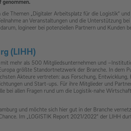
ff genommen.
die Themen „Digitaler Arbeitsplatz für die Logistik“ und
 Teilnahme an Veranstaltungen und die Unterstützung bei
s darum, logineer bei potenziellen Partnern und Kunden 
urg (LIHH)
st mit mehr als 500 Mitgliedsunternehmen und –Institut
Europa größte Standortnetzwerk der Branche. In dem Pu
lichsten Akteure vertreten: aus Forschung, Entwicklung,
ichtungen und Start-ups. Für ihre Mitglieder und Partne
elle bei allen Fragen rund um die Logistik-nahe Wirtschaf
Hamburg und möchte sich hier gut in der Branche vernet
e Chance. Im „LOGISTIK Report 2021/2022“ der LIHH dur