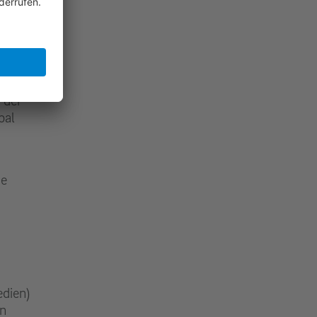
e hat
ermany"
 der
bal
ne
dien)
en