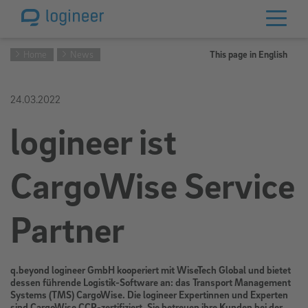
Home
News
This page in English
24.03.2022
logineer ist
CargoWise Service
Partner
q.beyond logineer GmbH kooperiert mit WiseTech Global und bietet
dessen führende Logistik-Software an: das Transport Management
Systems (TMS) CargoWise. Die logineer Expertinnen und Experten
sind CargoWise CCP-zertifiziert. Sie betreuen ihre Kunden bei der