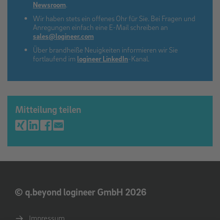
Newsroom
.
Wir haben stets ein offenes Ohr für Sie. Bei Fragen und
Anregungen einfach eine E-Mail schreiben an
sales@logineer.com
Über brandheiße Neuigkeiten informieren wir Sie
fortlaufend im
logineer LinkedIn
-Kanal.
Mitteilung teilen
© q.beyond logineer GmbH 2026
Impressum