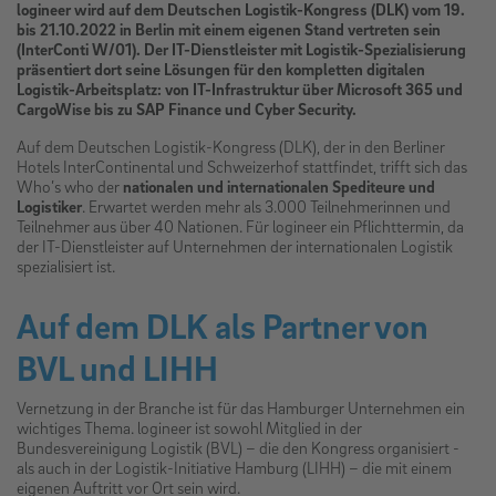
logineer wird auf dem Deutschen Logistik-Kongress (DLK) vom 19.
bis 21.10.2022 in Berlin mit einem eigenen Stand vertreten sein
(InterConti W/01). Der IT-Dienstleister mit Logistik-Spezialisierung
präsentiert dort seine Lösungen für den kompletten digitalen
Logistik-Arbeitsplatz: von IT-Infrastruktur über Microsoft 365 und
CargoWise bis zu SAP Finance und Cyber Security.
Auf dem Deutschen Logistik-Kongress (DLK), der in den Berliner
Hotels InterContinental und Schweizerhof stattfindet, trifft sich das
Who’s who der
nationalen und internationalen Spediteure und
Logistiker
. Erwartet werden mehr als 3.000 Teilnehmerinnen und
Teilnehmer aus über 40 Nationen. Für logineer ein Pflichttermin, da
der IT-Dienstleister auf Unternehmen der internationalen Logistik
spezialisiert ist.
Auf dem DLK als Partner von
BVL und LIHH
Vernetzung in der Branche ist für das Hamburger Unternehmen ein
wichtiges Thema. logineer ist sowohl Mitglied in der
Bundesvereinigung Logistik (BVL) – die den Kongress organisiert -
als auch in der Logistik-Initiative Hamburg (LIHH) – die mit einem
eigenen Auftritt vor Ort sein wird.