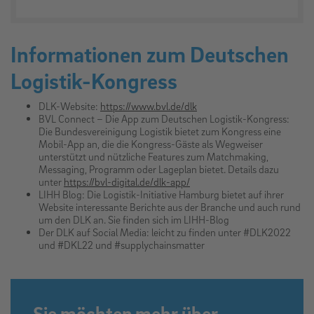
Informationen zum Deutschen
Logistik-Kongress
DLK-Website:
https://www.bvl.de/dlk
BVL Connect – Die App zum Deutschen Logistik-Kongress:
Die Bundesvereinigung Logistik bietet zum Kongress eine
Mobil-App an, die die Kongress-Gäste als Wegweiser
unterstützt und nützliche Features zum Matchmaking,
Messaging, Programm oder Lageplan bietet. Details dazu
unter
https://bvl-digital.de/dlk-app/
LIHH Blog: Die Logistik-Initiative Hamburg bietet auf ihrer
Website interessante Berichte aus der Branche und auch rund
um den DLK an. Sie finden sich im LIHH-Blog
Der DLK auf Social Media: leicht zu finden unter #DLK2022
und #DKL22 und #supplychainsmatter
Sie möchten mehr über