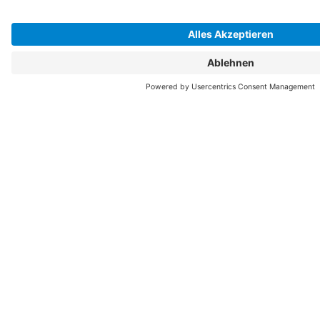
Dienstleisters q.beyond AG mit langjähriger Erfahrung in Cyber
Security Services haben Sie einen Partner an Ihrer Seite, der
Ihnen hilft, sich besser zu schützen.
Unser größtes Plus für Sie: die Kombination aus IT-Know-how
und langjähriger Logistik-Erfahrung. 150 IT- und Logistik-
Expert:innen errichten für Sie eine digitale Infrastruktur und
sorgen für reibungslosen Daten- und Informationsfluss über
Ländergrenzen und Zeitzonen hinweg.
Title
First Name*
Last Name*
Email*
Phone Number