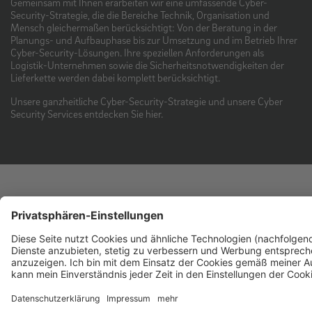
Gemeinsam mit Ihnen erarbeiten wir eine umfassende Cyber-
Security-Strategie, die die Bereiche Technik, Organisation und
Mensch gleichermaßen berücksichtigt: Von der Beratung in der
Planungs- und Aufbauphase bis zur Umsetzung und im Betrieb Ihrer
Cyber-Security-Lösungen. Ihre speziellen Anforderungen als
Logistik-Unternehmen sowie die Sicherheitsnotwendigkeiten der
Lieferkette werden dabei komplett berücksichtigt.
Unsere ganzheitliche Cyber-Security-Strategie und unsere Cyber
Security Services entdecken Sie hier.
Sie haben Fragen oder
wünschen ein
Beratungsgespräch?
Sprechen Sie uns an!
Mit logineer als Tochter des IT-