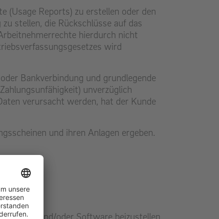
e (Usage Reports) zu erstellen oder den
zu stellen, die Rückschlüsse auf das
 Arbeitnehmerrechte hierdurch nicht
etriebsverfassungsgesetzes wird
r oder Bankverbindung und grundlegende
 Zahlungsunfähigkeit) unverzüglich
r Daten verursacht werden, hat der Kunde
ngsscheinen und ihren Anlagen ergeben.
, Hardware und/oder Software beizustellen