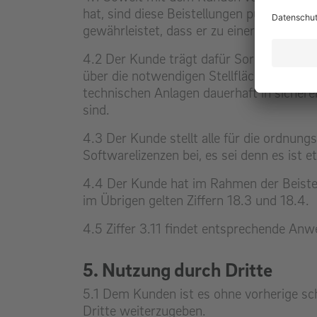
hat, sind diese Beistellungen pünktlich,
gewährleistet, dass er zu einer dem Zwec
4.2 Der Kunde trägt dafür Sorge, dass al
über die notwendigen Stellflächen sowie a
technischen Anlagen dauerhaft in sicher
sind.
4.3 Der Kunde stellt alle für die ordnun
Softwarelizenzen bei, es sei denn es ist
4.4 Der Kunde hat im Rahmen der Beistell
im Übrigen gelten Ziffern 18.3 und 18.4.
4.5 Ziffer 3.11 findet entsprechende An
5. Nutzung durch Dritte
5.1 Dem Kunden ist es ohne vorherige sch
Dritte weiterzugeben.