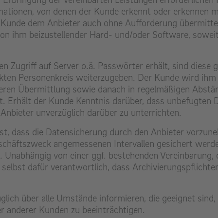
rmationen, von denen der Kunde erkennt oder erkennen mu
 Kunde dem Anbieter auch ohne Aufforderung übermitteln
ihm beizustellender Hard- und/oder Software, soweit 
n Zugriff auf Server o.ä. Passwörter erhält, sind diese
kten Personenkreis weiterzugeben. Der Kunde wird ihm 
eren Übermittlung sowie danach in regelmäßigen Abstän
. Erhält der Kunde Kenntnis darüber, dass unbefugten D
Anbieter unverzüglich darüber zu unterrichten.
 ist, dass die Datensicherung durch den Anbieter vorzune
eschäftszweck angemessenen Intervallen gesichert werde
. Unabhängig von einer ggf. bestehenden Vereinbarung,
 selbst dafür verantwortlich, dass Archivierungspflichten
glich über alle Umstände informieren, die geeignet sin
er anderer Kunden zu beeinträchtigen.