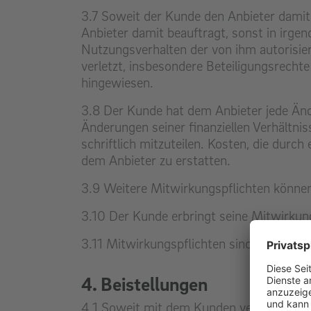
3.7 Soweit der Kunde den Anbieter damit 
Anbieter damit beauftragt, sonst in irge
Nutzungsverhalten der von ihm autorisier
verletzt, insbesondere Beteiligungsrecht
hingewiesen.
3.8 Der Kunde hat dem Anbieter jede Än
Änderungen seiner finanziellen Verhältnis
schriftlich mitzuteilen. Kosten, die dur
dem Anbieter zu erstatten.
3.9 Weitere Mitwirkungspflichten könne
3.10 Der Kunde erbringt seine Mitwirkung
3.11 Mitwirkungspflichten sind vertragli
4. Beistellungen
4.1 Soweit mit dem Kunden vereinbart ist