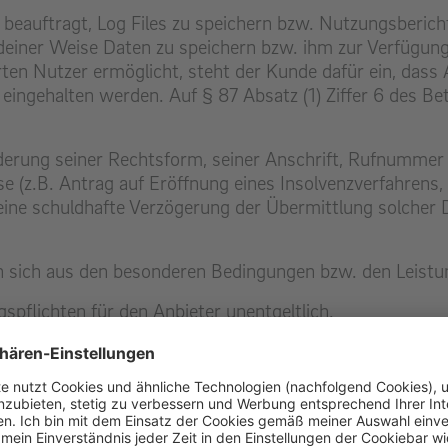
beauftragt, Log Files zu speichern bzw. Nutzungsbericht
ndeiner Weise Daten zu speichern bzw. ihm zur Verfügung 
ten Nutzer ermöglicht, steht der Kunde dafür ein, dass
e eingehalten werden. Auf § 87 Absatz (1) Ziffer 6 des B
derung seiner Rechtsform, seiner Anschrift, Rufnumme
se (z.B. Antrag auf Eröffnung eines Insolvenzverfahrens,
ch eine schuldhafte Verzögerung der Übermittlung solche
n sich aus den besonderen Bedingungen bzw. den Leistu
spflichten für den Anbieter unentgeltlich.
che Hauptpflichten des Kunden.
, dass dieser für die Leistungserbringung Infrastruktur