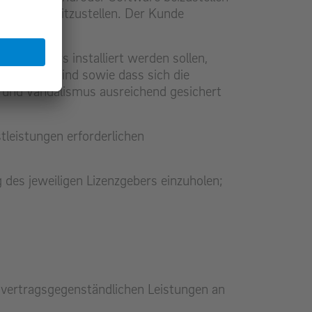
ustand bereitzustellen. Der Kunde
st.
 Anbieters installiert werden sollen,
imatisiert sind sowie dass sich die
 und Vandalismus ausreichend gesichert
tleistungen erforderlichen
des jeweiligen Lizenzgebers einzuholen;
e vertragsgegenständlichen Leistungen an