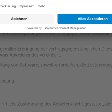
 für den Anbieter unentgeltlich und in vertragsgemäßem Z
k des Vertrages entsprechenden Beistellung berechtigt i
le Standorte des Kunden, an denen technische Anlagen des
usreichend Elektrizität verfügen, dass sie hinreichend kl
er Arbeitsumgebung befinden und gegen Feuer, Diebstahl
gsgemäße Erbringung der vertragsgegenständlichen Diens
 etwas Abweichendes vereinbart.
ung von Software, soweit erforderlich, die Zustimmung 
wendung.
riftliche Zustimmung des Anbieters nicht gestattet, di