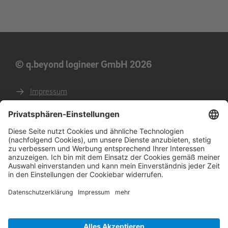
© q.beyond logineer GmbH 2026
Impressum
Datenschutz
AGB
AEB
Verhaltenskodex für Geschäftspartner
English website